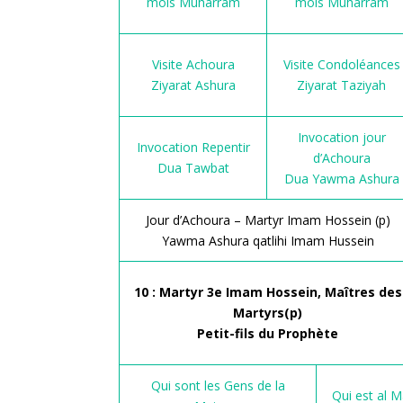
mois Muharram
mois Muharram
Visite Achoura
Visite Condoléances
Ziyarat Ashura
Ziyarat Taziyah
Invocation jour
Invocation Repentir
d’Achoura
Dua Tawbat
Dua Yawma Ashura
Jour d’Achoura – Martyr Imam Hossein (p)
Yawma Ashura qatlihi Imam Hussein
10 : Martyr 3e Imam Hossein, Maîtres des
Martyrs(p)
Petit-fils du Prophète
Qui sont les Gens de la
Qui est al M