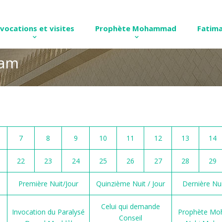
nvocations et visites
Prophète Mohammad
Fatima
ram
7
8
9
10
11
12
13
14
22
23
24
25
26
27
28
29
Première Nuit/Jour
Quinzième Nuit / Jour
Dernière Nui
Celui qui demande
Invocation du Paralysé
Prophète M
Conseil