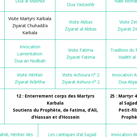
Dua al Mashlûl
Nabi Moh
Dua Yastashîr
Visite Martyrs Karbala
Visite Abbas
Visite Ze
Ziyarat Chuhadâ’a
Ziyarat al Abbas
Ziyarat Z
Karbala
Invocation
Visite Fatima
Tradition du
Lamentation
Ziyarat Fatima
Hadith al
Dua an Nudbah
Visite Héritier
Visite Achoura n° 2
Invocation 
Ziyarat Wâritha
Ziyarat Ashura n° 2
Dua Alq
12 : Enterrement corps des Martyrs
25 : Martyr
Karbala
al Sajjad
Soutiens du Prophète, de Fatima, d’Ali,
Petit-fil
d’Hassan et d’Hossein
Prophè
ahdi, Héritier des
Les cantiques d’al Sajjad
Invocation d