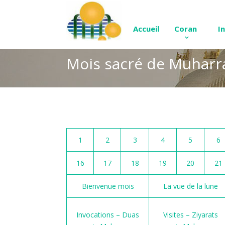
Accueil
Coran
I
Mois sacré de Muhar
1
2
3
4
5
6
16
17
18
19
20
21
Bienvenue mois
La vue de la lune
Invocations – Duas
Visites – Ziyarats