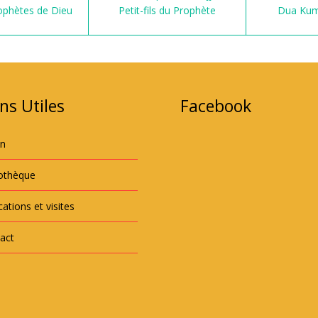
ophètes de Dieu
Petit-fils du Prophète
Dua Kum
ns Utiles
Facebook
an
iothèque
ations et visites
act