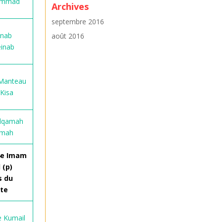
ammad
Archives
septembre 2016
inab
août 2016
einab
 Manteau
 Kisa
Alqamah
amah
 4e Imam
 (p)
s du
te
e Kumail