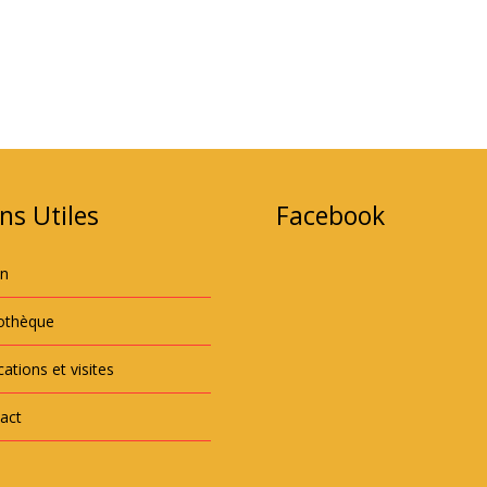
ns Utiles
Facebook
an
iothèque
ations et visites
act