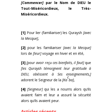
[Commencer]
par le Nom de DIEU le
Tout-Miséricordieux, le Très-
Miséricordieux.
[1]
Pour lier (familiariser) les Quraysh
[avec
la Mecque]
,
[2]
pour les familiariser
[avec la Mecque]
lors de
[leur]
voyage en hiver et en été,
[3]
[pour avoir reçu ces bienfaits, il faut]
que
[les Quraysh témoignent leur gratitude à
DIEU, obéissent à Ses enseignements,]
c
adorent le Seigneur de la
[Ka
ba]
,
[4]
[Seigneur]
qui les a nourris alors qu’ils
avaient faim et leur a assuré la sécurité
alors qu’ils avaient peur.
Articles récents