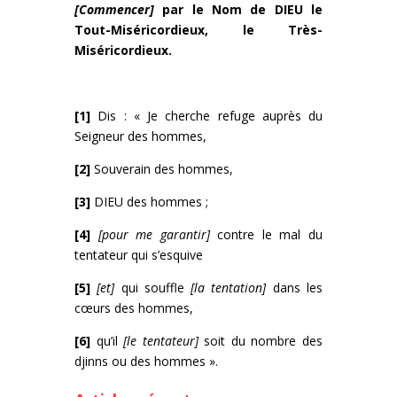
[Commencer]
par le Nom de DIEU le
Tout-Miséricordieux, le Très-
Miséricordieux.
[1]
Dis : « Je cherche refuge auprès du
Seigneur des hommes,
[2]
Souverain des hommes,
[3]
DIEU des hommes ;
[4]
[pour me garantir]
contre le mal du
tentateur qui s’esquive
[5]
[et]
qui souffle
[la tentation]
dans les
cœurs des hommes,
[6]
qu’il
[le tentateur]
soit du nombre des
djinns ou des hommes ».