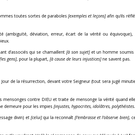
hommes toutes sortes de paraboles
[exemples et leçons]
afin qu’ils réfl
é (ambiguïté, déviation, erreur, écart de la vérité ou équivoque), 
pieux.
nt d’associés qui se chamaillent
[à son sujet]
et un homme soumis
[les gens]
, pour la plupart,
[à cause de leurs injustices]
ne savent pas.
 Jour de la résurrection, devant votre Seigneur (tout sera jugé minut
des mensonges contre DIEU et traite de mensonge la vérité quand elle 
 une demeure pour les impies
[injustes, hypocrites, idolâtres, polythéiste
message divin) et
[celui]
qui la reconnaît
[l’embrasse et l’observe bien]
, c