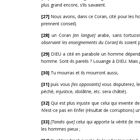
plus grand encore, s’ils savaient.
[27]
Nous avons, dans ce Coran, cité pour les 
prennent conseil)
[28]
un Coran
[en langue]
arabe, sans tortuosit
observant les enseignements du Coran]
ils soient 
[29]
DIEU a cité en parabole un homme dépenda
homme. Sont-ils pareils ? Louange à DIEU. Mais
[30]
Tu mourras et ils mourront aussi,
[31]
puis vous
[les opposants]
vous disputerez, le
péché, injustice, idolâtrie, etc. sera châtié).
[32]
Qui est plus injuste que celui qui invente 
N’est-ce pas en Enfer (résultat de corruptions)
[33]
[Tandis que]
celui qui apporte la vérité (le 
les hommes pieux ;