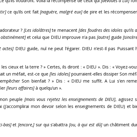
 ce qu’ils voudront. Voilà la récompense de ceux qui
[dévoués à Lui]
font
tir]
ce qu’ils ont fait
[naguère, malgré eux]
de pire et les récompenser
adorateur ?
[Les idolâtres]
te menacent
[des foudres des idoles qu’ils 
s obstinément]
et celui que DIEU improuve n’a pas
[autre]
guide
[sincèr
 actes]
DIEU guide, nul ne peut l’égarer. DIEU n’est-Il pas Puissan
 les cieux et la terre ? » Certes, ils diront : « DIEU ». Dis : « Voyez-v
ait un méfait, est-ce que
[les idoles]
pourraient-elles dissiper Son méfai
s empêcher Son bienfait ? » Dis : « DIEU me suffit. A Lui s’en rem
ier
[leurs affaires]
à quelqu’un ».
on peuple
[mais vous rejetez les enseignements de DIEU]
, agissez 
rai (j’accomplirai mon devoir selon les enseignements de DIEU) et b
ci-bas]
et
[encore,]
sur qui s’abattra
[ou, à qui est dû]
un châtiment du