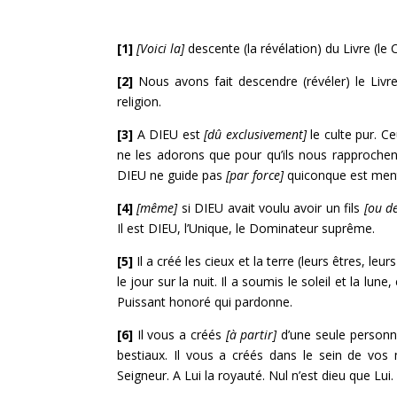
[1]
[Voici la]
descente (la révélation) du Livre (le
[2]
Nous avons fait descendre (révéler) le Livre
religion.
[3]
A DIEU est
[dû exclusivement]
le culte pur. C
ne les adorons que pour qu’ils nous rapprochent
DIEU ne guide pas
[par force]
quiconque est mente
[4]
[même]
si DIEU avait voulu avoir un fils
[ou d
Il est DIEU, l’Unique, le Dominateur suprême.
[5]
Il a créé les cieux et la terre (leurs êtres, leur
le jour sur la nuit. Il a soumis le soleil et la lun
Puissant honoré qui pardonne.
[6]
Il vous a créés
[à partir]
d’une seule personne
bestiaux. Il vous a créés dans le sein de vos 
Seigneur. A Lui la royauté. Nul n’est dieu que Lui