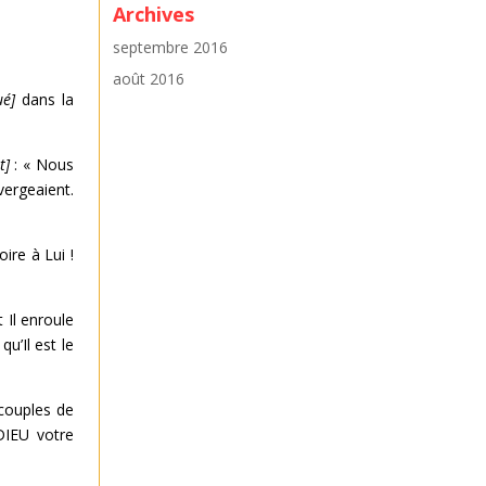
Archives
septembre 2016
août 2016
ué]
dans la
t]
: « Nous
vergeaient.
oire à Lui !
t Il enroule
u’Il est le
ouples de
DIEU votre