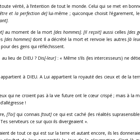
toute vérité, à l’intention de tout le monde. Celui qui se met en bonne
-être et la perfection de]
lui-même ; quiconque choisit l’égarement, le
ant]
.
t]
au moment de la mort
[des hommes]
.
[Il reçoit]
aussi celles
[des g
les
[des hommes]
dont Il a décrété la mort et renvoie les autres
[à leu
s pour des gens qui réfléchissent.
 au lieu de DIEU ? Dis
[-leur]
: « Même s’ils (les intercesseurs) ne déti
appartient à DIEU. A Lui appartient la royauté des cieux et de la terr
ux qui ne croient pas à la vie future ont le cœur crispé ; mais à la 
d’allégresse !
rre,
[Toi]
qui connais
[tout]
ce qui est caché (les réalités suprasensibl
 Tes serviteurs ce sur quoi ils divergeaient ».
ient de tout ce qui est sur la terre et autant encore, ils les donnerai