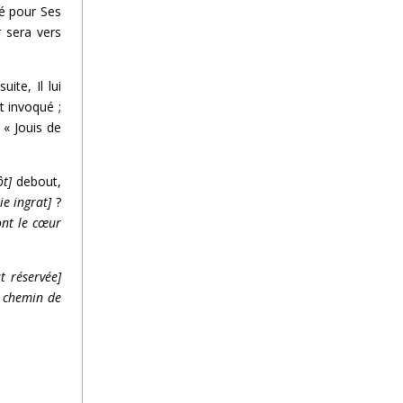
té pour Ses
r sera vers
ite, Il lui
t invoqué ;
 « Jouis de
ôt]
debout,
pie ingrat]
?
ont le cœur
st réservée]
e chemin de