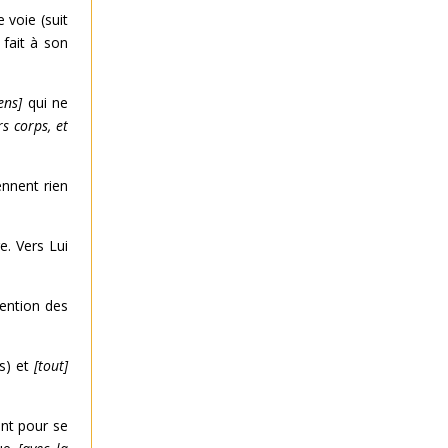
 voie (suit
 fait à son
ens]
qui ne
rs corps, et
ennent rien
e. Vers Lui
mention des
es) et
[tout]
ent pour se