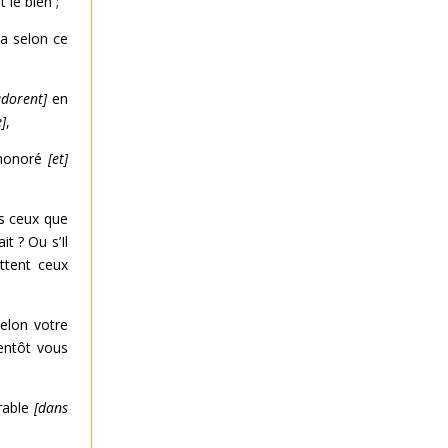
 le bien ;
a selon ce
adorent]
en
e]
,
t honoré
[et]
ous ceux que
t ? Ou s’Il
ettent ceux
selon votre
ientôt vous
rable
[dans