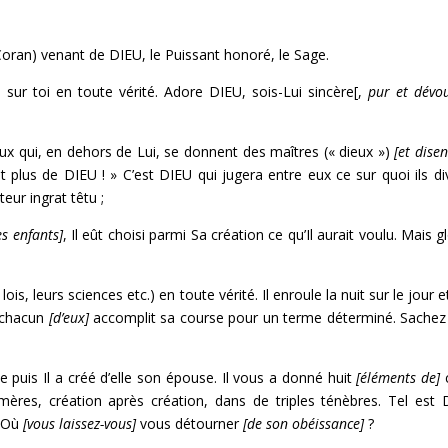
 Coran) venant de DIEU, le Puissant honoré, le Sage.
 sur toi en toute vérité. Adore DIEU, sois-Lui sincère[,
pur et dévo
eux qui, en dehors de Lui, se donnent des maîtres (« dieux »)
[et disen
 plus de DIEU ! » C’est DIEU qui jugera entre eux ce sur quoi ils di
ur ingrat têtu ;
es enfants]
, Il eût choisi parmi Sa création ce qu’Il aurait voulu. Mais gl
s lois, leurs sciences etc.) en toute vérité. Il enroule la nuit sur le jour e
e, chacun
[d’eux]
accomplit sa course pour un terme déterminé. Sachez q
 puis Il a créé d’elle son épouse. Il vous a donné huit
[éléments de]
c
mères, création après création, dans de triples ténèbres. Tel est 
. Où
[vous laissez-vous]
vous détourner
[de son obéissance]
?