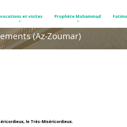
nvocations et visites
Prophète Mohammad
Fatima
upements (Az-Zoumar)
éricordieux, le Très-Miséricordieux.