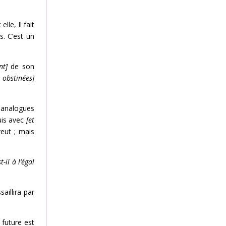
lle, Il fait
s. C’est un
nt]
de son
 obstinées]
analogues
uis avec
[et
veut ; mais
st-il à l’égal
saillira par
 future est