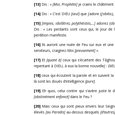
[13]
Dis : «
[Moi, Prophète]
je crains le châtiment 
[14]
Dis : « C’est DIEU
[seul]
que j’adore (j’obéis),
[15]
[Impies, idolâtres, polythéistes,…]
adorez (obé
Dis : « Les perdants sont ceux qui, le Jour de l
perdition manifeste.
[16]
Ils auront une nuée de Feu sur eux et un
serviteurs, craignez-Moi
[pieusement]
».
[17]
Et
[quant à]
ceux qui s’écartent des Tâghout
repentant à DIEU, à eux la bonne nouvelle
[ : DIE
[18]
ceux qui écoutent la parole et en suivent la
là sont les doués d’intelligence
[pure]
.
[19]
Eh quoi, celui contre qui s’avère juste le
[obstinément enfoncé]
dans le Feu ?
[20]
Mais ceux qui sont pieux envers leur Seig
élevés
[au Paradis]
au-dessus desquels
[d’autres