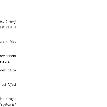
ira à rien]
.
est cela la
urs ». Mes
 reviennent
ateurs,
idés, ceux-
n qui
[s’]
est
es étages
de félicités]
.