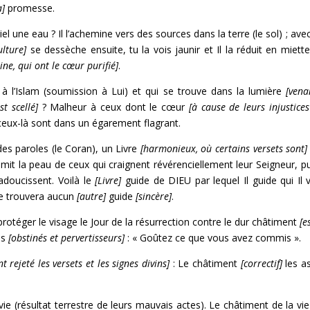
a]
promesse.
 une eau ? Il l’achemine vers des sources dans la terre (le sol) ; avec e
ulture]
se dessèche ensuite, tu la vois jaunir et Il la réduit en miette
ine, qui ont le cœur purifié]
.
à l’Islam (soumission à Lui) et qui se trouve dans la lumière
[vena
t scellé]
? Malheur à ceux dont le cœur
[à cause de leurs injustices
eux-là sont dans un égarement flagrant.
des paroles (le Coran), un Livre
[harmonieux, où certains versets sont]
mit la peau de ceux qui craignent révérenciellement leur Seigneur, p
adoucissent. Voilà le
[Livre]
guide de DIEU par lequel Il guide qui Il 
e trouvera aucun
[autre]
guide
[sincère]
.
rotéger le visage le Jour de la résurrection contre le dur châtiment
[e
es
[obstinés et pervertisseurs]
: « Goûtez ce que vous avez commis ».
nt rejeté les versets et les signes divins]
: Le châtiment
[correctif]
les as
vie (résultat terrestre de leurs mauvais actes). Le châtiment de la vie