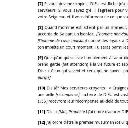
[7]
Si vous devenez impies, DIEU est Riche (n’a
serviteurs. Si vous savez gré, Il l’agréera pour
votre Seigneur, et Il vous informera de ce que vou
[8]
Quand l’homme est atteint par un malheur, i
accorde de Sa part un bienfait,
[l’homme non-éd
[l’homme de cœur malsain]
donne des égaux à 
ton impiété un court moment. Tu seras parmi les 
[9]
Quelqu’un qui se livre humblement à l’adorat
prend garde (fait attention) à la vie future et e
Dis : « Ceux qui savent et ceux qui ne savent pa
purifié]
.
[10]
Dis
[à]
Mes serviteurs croyants : « Craigne
une belle
[récompense]
. La terre de DIEU est va
DIEU]
recevront leur récompense au-delà de tout
[11]
Dis : «
[Moi, Prophète,]
j’ai ordre d’adorer DI
[12]
J’ai ordre d’être le premier musulman (celui 