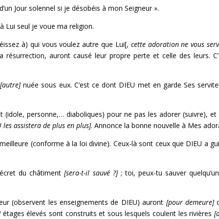
d’un Jour solennel si je désobéis à mon Seigneur ».
 à Lui seul je voue ma religion.
issez à) qui vous voulez autre que Lui[,
cette adoration ne vous serv
a résurrection, auront causé leur propre perte et celle des leurs. C’
e
[autre]
nuée sous eux. C’est ce dont DIEU met en garde Ses servite
 (idole, personne,… diaboliques) pour ne pas les adorer (suivre), et
U les assistera de plus en plus]
. Annonce la bonne nouvelle à Mes ador
 meilleure (conforme à la loi divine). Ceux-là sont ceux que DIEU a gu
 décret du châtiment
[sera-t-il sauvé ?]
; toi, peux-tu sauver quelqu’u
neur (observent les enseignements de DIEU) auront
[pour demeure]
d
]
étages élevés sont construits et sous lesquels coulent les rivières
[