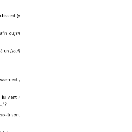
échissent (y
afin qu’
[en
 à un
[seul]
ieusement ;
lui vient ?
s…]
?
eux-là sont