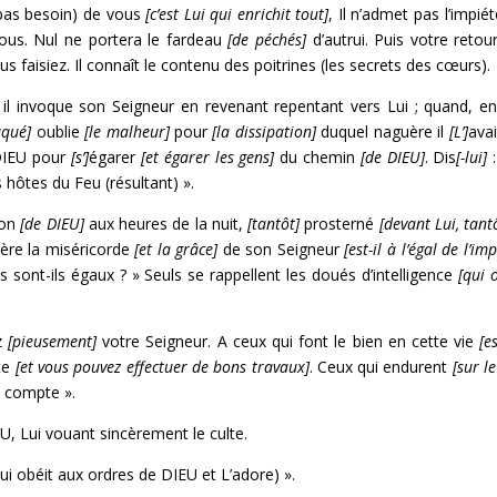
 pas besoin) de vous
[c’est Lui qui enrichit tout]
, Il n’admet pas l’impié
 vous. Nul ne portera le fardeau
[de péchés]
d’autrui. Puis votre retou
s faisiez. Il connaît le contenu des poitrines (les secrets des cœurs).
l invoque son Seigneur en revenant repentant vers Lui ; quand, ensu
uqué]
oublie
[le malheur]
pour
[la dissipation]
duquel naguère il
[L’]
avai
DIEU pour
[s’]
égarer
[et égarer les gens]
du chemin
[de DIEU]
. Dis
[-lui]
:
hôtes du Feu (résultant) ».
ion
[de DIEU]
aux heures de la nuit,
[tantôt]
prosterné
[devant Lui, tant
spère la miséricorde
[et la grâce]
de son Seigneur
[est-il à l’égal de l’im
s sont-ils égaux ? » Seuls se rappellent les doués d’intelligence
[qui 
z
[pieusement]
votre Seigneur. A ceux qui font le bien en cette vie
[e
ste
[et vous pouvez effectuer de bons travaux]
. Ceux qui endurent
[sur l
 compte ».
EU, Lui vouant sincèrement le culte.
qui obéit aux ordres de DIEU et L’adore) ».