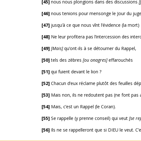
[45]
nous nous plongions dans des discussions
[
[46]
nous tenions pour mensonge le Jour du jug
[47]
jusqu’à ce que nous vînt l’évidence (la mort) 
[48]
Ne leur profitera pas l’intercession des inter
[49]
[Mais]
qu’ont-ils à se détourner du Rappel,
[50]
tels des zèbres
[ou onagres]
effarouchés
[51]
qui fuient devant le lion ?
[52]
Chacun d’eux réclame plutôt des feuilles d
[53]
Mais non, ils ne redoutent pas (ne font pas a
[54]
Mais, c’est un Rappel (le Coran).
[55]
Se rappelle (y prenne conseil) qui veut
[se re
[56]
Ils ne se rappelleront que si DIEU le veut. C’