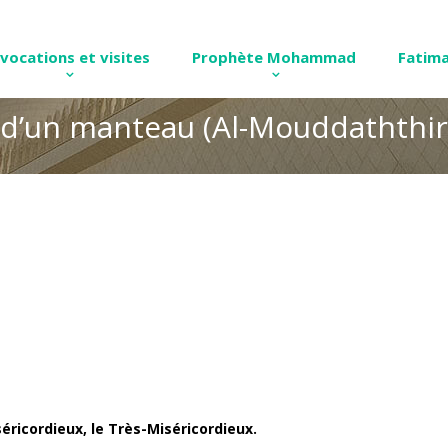
nvocations et visites
Prophète Mohammad
Fatima
u d’un manteau (Al-Mouddaththir
éricordieux, le Très-Miséricordieux.