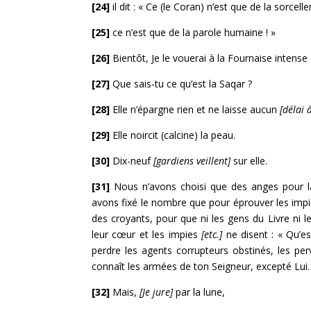
[24]
il dit : « Ce (le Coran) n’est que de la sorcel
[25]
ce n’est que de la parole humaine ! »
[26]
Bientôt, Je le vouerai à la Fournaise intense
[27]
Que sais-tu ce qu’est la Saqar ?
[28]
Elle n’épargne rien et ne laisse aucun
[délai 
[29]
Elle noircit (calcine) la peau.
[30]
Dix-neuf
[gardiens veillent]
sur elle.
[31]
Nous n’avons choisi que des anges pour la
avons fixé le nombre que pour éprouver les imp
des croyants, pour que ni les gens du Livre ni 
leur cœur et les impies
[etc.]
ne disent : « Qu’e
perdre les agents corrupteurs obstinés, les perve
connaît les armées de ton Seigneur, excepté Lui.
[32]
Mais,
[Je jure]
par la lune,