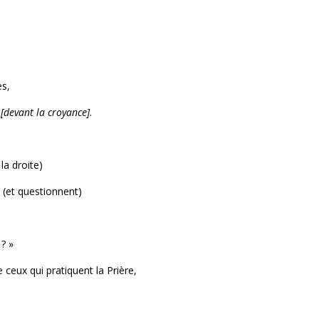
es,
r
[devant la croyance]
.
a droite)
 (et questionnent)
? »
 ceux qui pratiquent la Prière,