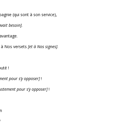
pagnie (qui sont à son service),
avait besoin]
.
davantage.
t à Nos versets
[et à Nos signes]
.
puté !
ment pour s’y opposer]
!
justement pour s’y opposer]
!
on
]