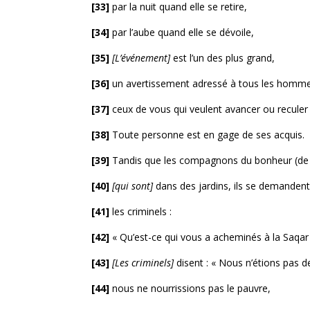
[33]
par la nuit quand elle se retire,
[34]
par l’aube quand elle se dévoile,
[35]
[L’événement]
est l’un des plus grand,
[36]
un avertissement adressé à tous les homm
[37]
ceux de vous qui veulent avancer ou recule
[38]
Toute personne est en gage de ses acquis.
[39]
Tandis que les compagnons du bonheur (de l
[40]
[qui sont]
dans des jardins, ils se demandent
[41]
les criminels :
[42]
« Qu’est-ce qui vous a acheminés à la Saqar 
[43]
[Les criminels]
disent : « Nous n’étions pas de
[44]
nous ne nourrissions pas le pauvre,