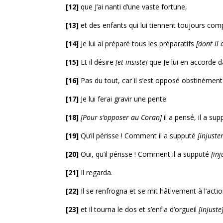
[12]
que J’ai nanti d’une vaste fortune,
[13]
et des enfants qui lui tiennent toujours com
[14]
Je lui ai préparé tous les préparatifs
[dont il 
[15]
Et il désire
[et insiste]
que Je lui en accorde 
[16]
Pas du tout, car il s’est opposé obstinémen
[17]
Je lui ferai gravir une pente.
[18]
[Pour s’opposer au Coran]
il a pensé, il a sup
[19]
Qu’il périsse ! Comment il a supputé
[injuste
[20]
Oui, qu’il périsse ! Comment il a supputé
[in
[21]
Il regarda.
[22]
Il se renfrogna et se mit hâtivement à l’acti
[23]
et il tourna le dos et s’enfla d’orgueil
[injuste