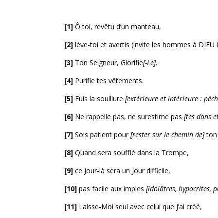
[1]
Ô toi, revêtu d’un manteau,
[2]
lève-toi et avertis (invite les hommes à DIEU 
[3]
Ton Seigneur, Glorifie
[-Le]
.
[4]
Purifie tes vêtements.
[5]
Fuis la souillure
[extérieure et intérieure : péch
[6]
Ne rappelle pas, ne surestime pas
[tes dons et
[7]
Sois patient pour
[rester sur le chemin de]
ton 
[8]
Quand sera soufflé dans la Trompe,
[9]
ce Jour-là sera un Jour difficile,
[10]
pas facile aux impies
[idolâtres, hypocrites, p
[11]
Laisse-Moi seul avec celui que J’ai créé,