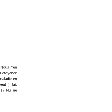
 Nous n’en
la croyance
maladie en
ut (Il fait
dé). Nul ne