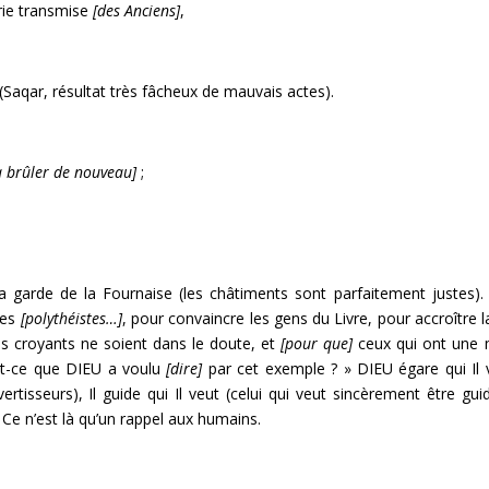
lerie transmise
[des Anciens]
,
 (Saqar, résultat très fâcheux de mauvais actes).
à brûler de nouveau]
;
 garde de la Fournaise (les châtiments sont parfaitement justes).
ies
[polythéistes…]
, pour convaincre les gens du Livre, pour accroître 
les croyants ne soient dans le doute, et
[pour que]
ceux qui ont une 
st-ce que DIEU a voulu
[dire]
par cet exemple ? » DIEU égare qui Il ve
rtisseurs), Il guide qui Il veut (celui qui veut sincèrement être gui
 Ce n’est là qu’un rappel aux humains.