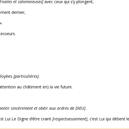
frivoles et calomnieuses]
avec ceux qui s’y plongent,
ement dernier,
».
cesseurs.
éployées
[particulières]
.
ttention au châtiment en) la vie future.
pentir sincèrement et obéir aux ordres de DIEU]
.
est Lui Le Digne d’être craint
[respectueusement]
, c’est Lui qui détient 