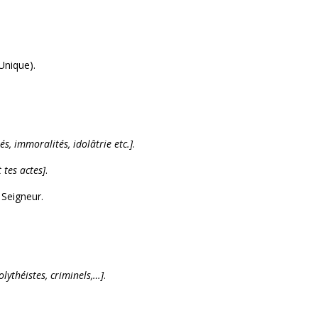
Unique).
és, immoralités, idolâtrie etc.]
.
 tes actes]
.
Seigneur.
olythéistes, criminels,…]
.