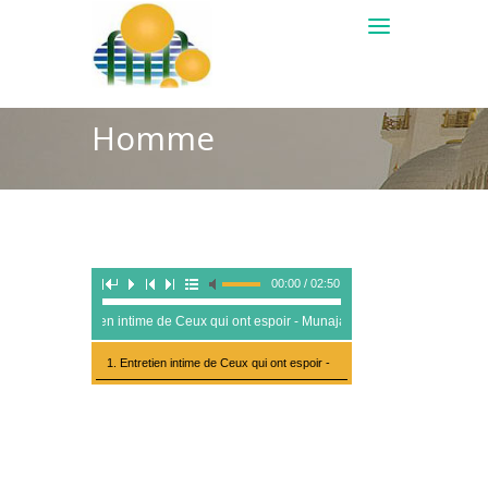
Homme
00:00 / 02:50
Entretien intime de Ceux qui ont espoir - Munajaat Al-Rajina p 422-425 H
1. Entretien intime de Ceux qui ont espoir -
Munajaat Al-Rajina p 422-425 H5