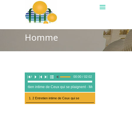
Homme
00:00 / 02:02
2 Entretien intime de Ceux qui se plaignent - Munajaat Ash-Shakina p 4
1. 2 Entretien intime de Ceux qui se
plaignent - Munajaat Ash-Shakina p 416-
419 H5