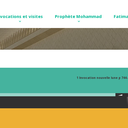
nvocations et visites
Prophète Mohammad
Fatima
1 Invocation nouvelle lune p 744-