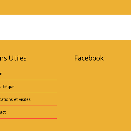
ns Utiles
Facebook
an
iothèque
ations et visites
act