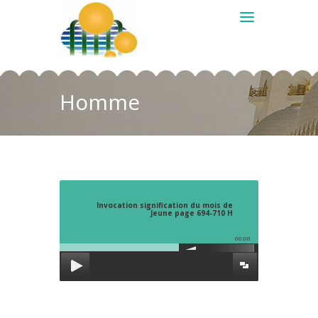
Homme
Invocation signification du mois de
Jeune page 694-710 H
00:00