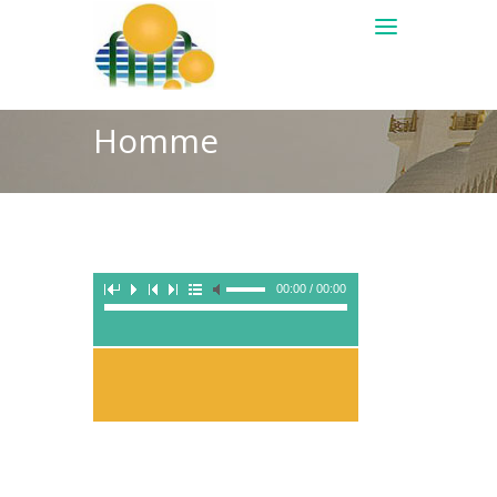
Homme
00:00 / 00:00
AA