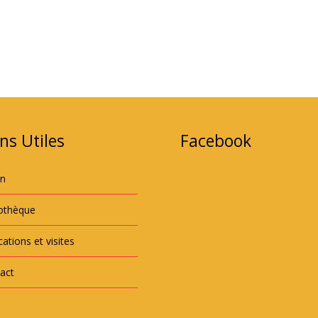
ns Utiles
Facebook
an
iothèque
ations et visites
act