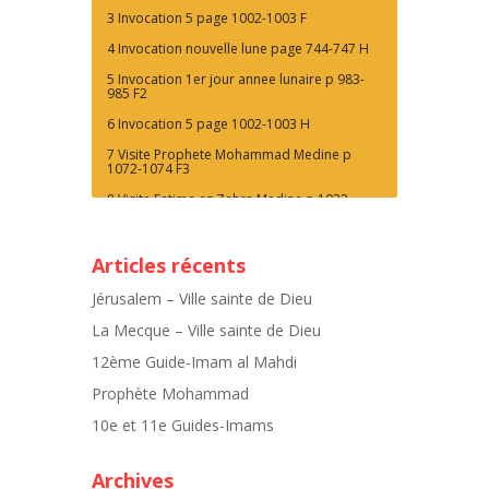
3 Invocation 5 page 1002-1003 F
4 Invocation nouvelle lune page 744-747 H
5 Invocation 1er jour annee lunaire p 983-
985 F2
6 Invocation 5 page 1002-1003 H
7 Visite Prophete Mohammad Medine p
1072-1074 F3
8 Visite Fatima az Zahra Medine p 1032-
1039 F9
10 Visite Heritier - Imam Hossein page 1365-
1369 H
Articles récents
11 Visite Imam al Mahdi - Visite Ali Yasin
Jérusalem – Ville sainte de Dieu
page 1597-1603 F
La Mecque – Ville sainte de Dieu
12 Visite 3 complete page 1695-1700 H
12ème Guide-Imam al Mahdi
Prophète Mohammad
10e et 11e Guides-Imams
Archives