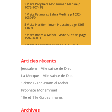
3 Visite Prophete Mohammad Medine p
1072-1074 F3
4 Visite Fatima az Zahra Medine p 1032-
1039 F9
5 Visite Heritier - Imam Hossein page 1365-
1369 H
6 Visite Imam al Mahdi - Visite Ali Yasin page
1597-1603 F
7 Visite 3 complete page 1695-1700 H
Articles récents
Jérusalem – Ville sainte de Dieu
La Mecque – Ville sainte de Dieu
12ème Guide-Imam al Mahdi
Prophète Mohammad
10e et 11e Guides-Imams
Archives