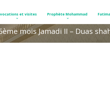
nvocations et visites
Prophète Mohammad
Fatima
6ème mois Jamadi II – Duas shah