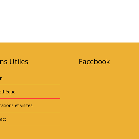
ns Utiles
Facebook
an
iothèque
ations et visites
act