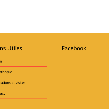
ns Utiles
Facebook
an
iothèque
ations et visites
act