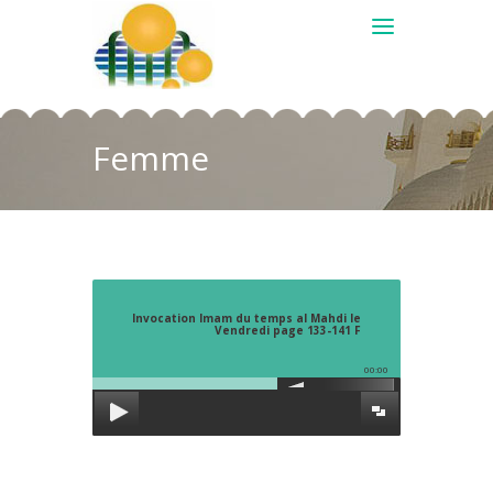
Femme
Invocation Imam du temps al Mahdi le
Vendredi page 133-141 F
00:00