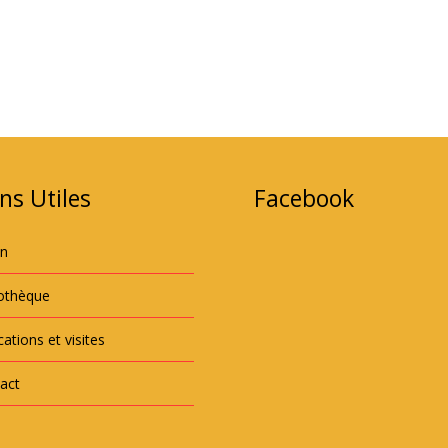
ns Utiles
Facebook
an
iothèque
ations et visites
act