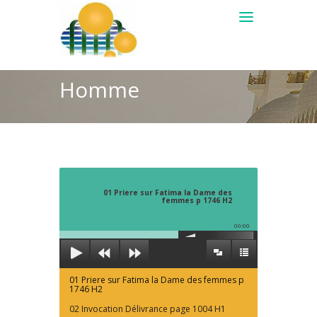
Homme
01 Priere sur Fatima la Dame des
femmes p 1746 H2
00:00
01 Priere sur Fatima la Dame des femmes p
1746 H2
02 Invocation Délivrance page 1004 H1