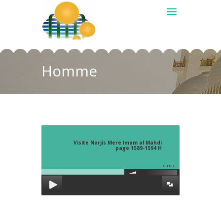
Homme
Visite Narjis Mere Imam al Mahdi
page 1589-1594 H
00:00